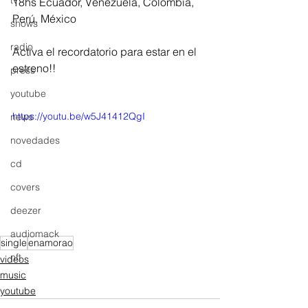
tv
18hs Ecuador, Venezuela, Colombia, 
Perú, México
shows
radio
Activa el recordatorio para estar en el 
estreno!!
press
youtube
https://youtu.be/w5J41412QgI
news
novedades
cd
covers
deezer
audiomack
single
enamorao
nft
videos
music
youtube