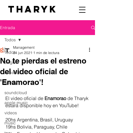
THARYK
Entrada
Todos
Management
Todos
24 jun 2021
1 min de lectura
No te pierdas el estreno
singles
del video oficial de
releases
'Enamorao'!
spotify
soundcloud
El video oficial de 
Enamorao
 de Tharyk 
apple music
estará disponible hoy en YouTube!
videos
20hs Argentina, Brasil, Uruguay
music
19hs Bolivia, Paraguay, Chile