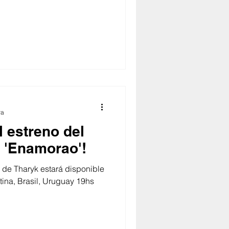
ra
l estreno del
e 'Enamorao'!
 de Tharyk estará disponible
ina, Brasil, Uruguay 19hs