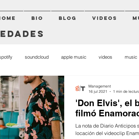
HOME
BIO
BLOG
VIDEOS
M
vedades
spotify
soundcloud
apple music
videos
music
news
novedades
cd
covers
deezer
a
Management
16 jul 2021
1 min de lectur
'Don Elvis', el
filmó Enamora
La nota de Diario Anticipos s
locación del videoclip Ena