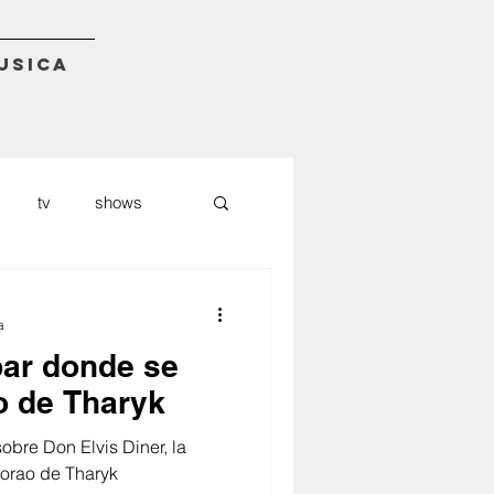
USICA
tv
shows
udiomack
nft
a
 bar donde se
o de Tharyk
obre Don Elvis Diner, la
morao de Tharyk