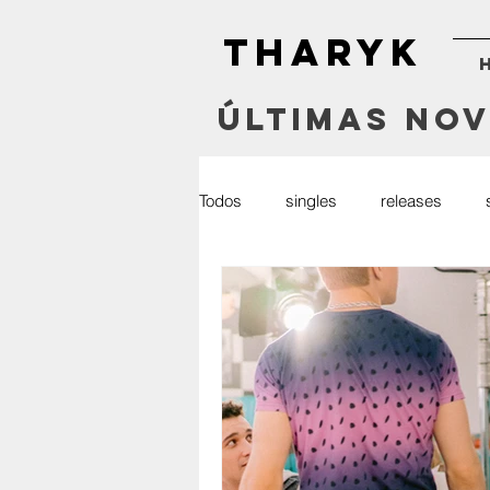
THARYK
Últimas No
Todos
singles
releases
radio
press
youtube