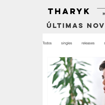
THARYK
Últimas No
Todos
singles
releases
radio
press
youtube