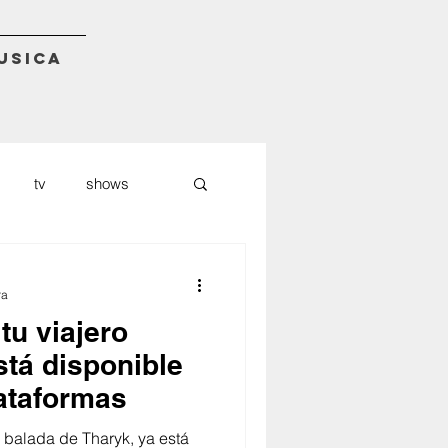
USICA
tv
shows
udiomack
nft
ra
tu viajero
stá disponible
lataformas
a balada de Tharyk, ya está