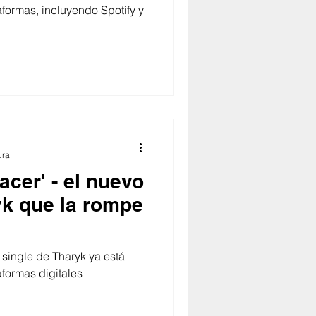
aformas, incluyendo Spotify y
ura
acer' - el nuevo
yk que la rompe
 single de Tharyk ya está
aformas digitales