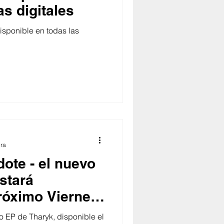
as digitales
isponible en todas las
ura
ote - el nuevo
stará
próximo Viernes
o EP de Tharyk, disponible el