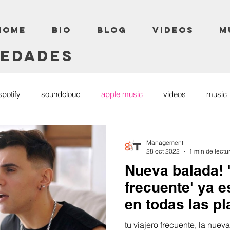
HOME
BIO
BLOG
VIDEOS
M
vedades
spotify
soundcloud
apple music
videos
music
news
novedades
cd
covers
deezer
a
Management
28 oct 2022
1 min de lectu
Nueva balada! '
frecuente' ya e
en todas las p
tu viajero frecuente, la nuev