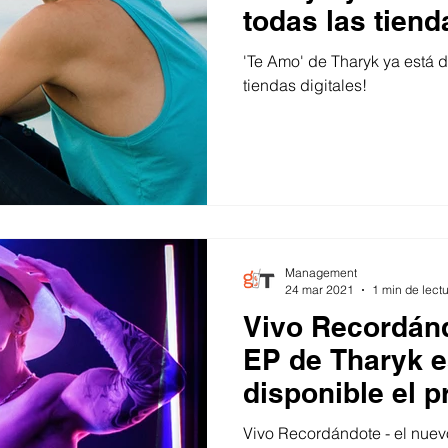
todas las tiend
'Te Amo' de Tharyk ya está d
tiendas digitales!
Management
24 mar 2021
1 min de lect
Vivo Recordánd
EP de Tharyk e
disponible el 
26 de Marzo!
Vivo Recordándote - el nuev