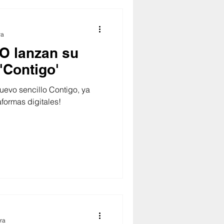
ra
O lanzan su
'Contigo'
evo sencillo Contigo, ya
aformas digitales!
ra