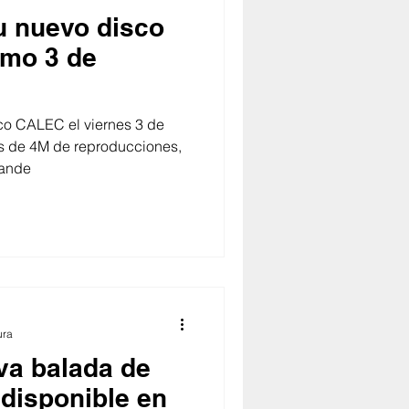
u nuevo disco
imo 3 de
co CALEC el viernes 3 de
s de 4M de reproducciones,
grande
ura
va balada de
 disponible en