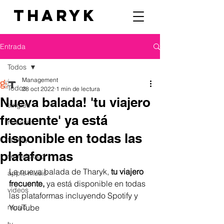
THARYK
Entrada
Todos
Management
Todos
28 oct 2022
1 min de lectura
Nueva balada! 'tu viajero
singles
frecuente' ya está
releases
disponible en todas las
spotify
plataformas
soundcloud
La nueva balada de Tharyk, 
tu viajero 
apple music
frecuente,
 ya está disponible en todas 
videos
las plataformas incluyendo Spotify y 
music
YouTube