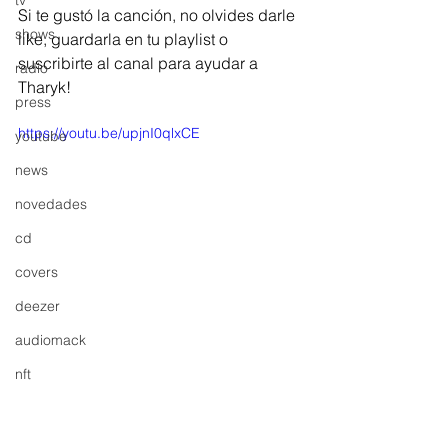
tv
Si te gustó la canción, no olvides darle 
shows
like, guardarla en tu playlist o 
suscribirte al canal para ayudar a 
radio
Tharyk!
press
https://youtu.be/upjnI0qlxCE
youtube
news
novedades
cd
covers
deezer
audiomack
nft