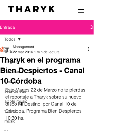
THARYK
Entrada
Todos
Management
Todos
22 mar 2016
1 min de lectura
Tharyk en el programa
singles
Bien Despiertos - Canal
releases
10 Córdoba
spotify
Este Martes 22 de Marzo no te pierdas 
soundcloud
el reportaje a Tharyk sobre su nuevo 
apple music
disco Mi Destino, por Canal 10 de 
Córdoba. Programa Bien Despiertos 
videos
10:30 hs.
music