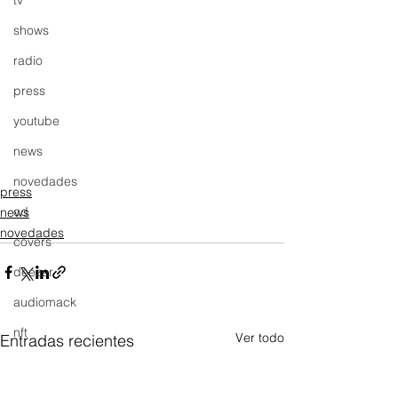
tv
shows
radio
press
youtube
news
novedades
press
cd
news
novedades
covers
deezer
audiomack
nft
Ver todo
Entradas recientes