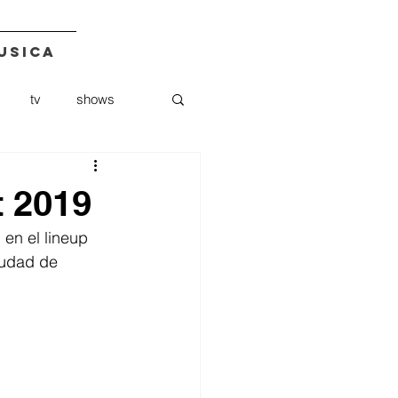
USICA
tv
shows
udiomack
nft
t 2019
en el lineup 
iudad de 