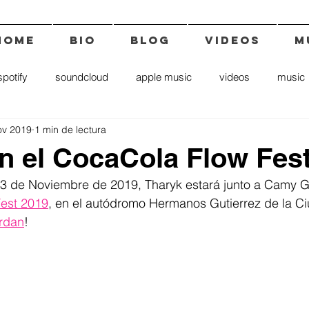
HOME
BIO
BLOG
VIDEOS
M
spotify
soundcloud
apple music
videos
music
ov 2019
1 min de lectura
news
novedades
cd
covers
deezer
a
n el CocaCola Flow Fes
3 de Noviembre de 2019, Tharyk estará junto a Camy G 
est 2019
, en el autódromo Hermanos Gutierrez de la C
erdan
!