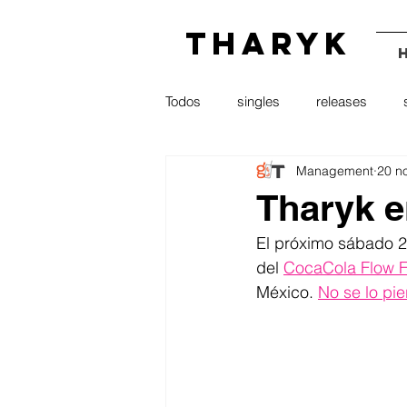
THARYK
Todos
singles
releases
Management
20 n
radio
press
youtube
Tharyk e
El próximo sábado 2
del 
CocaCola Flow F
México. 
No se lo pi