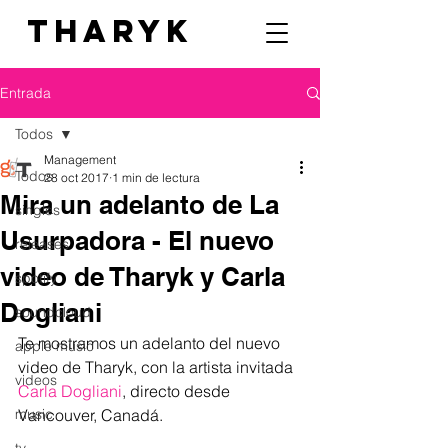
THARYK
Entrada
Todos
Management
Todos
28 oct 2017
1 min de lectura
Mira un adelanto de La
singles
Usurpadora - El nuevo
releases
video de Tharyk y Carla
spotify
Dogliani
soundcloud
Te mostramos un adelanto del nuevo 
apple music
video de Tharyk, con la artista invitada 
videos
Carla Dogliani
, directo desde 
music
Vancouver, Canadá.