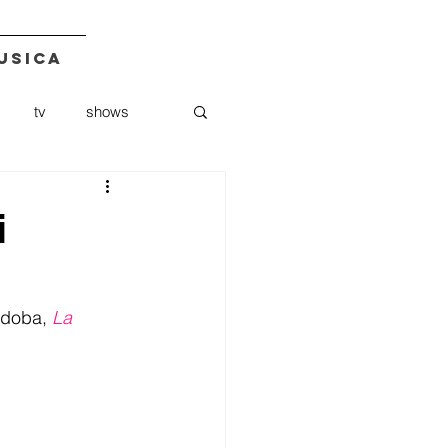
USICA
tv
shows
udiomack
nft
i
rdoba, 
La 