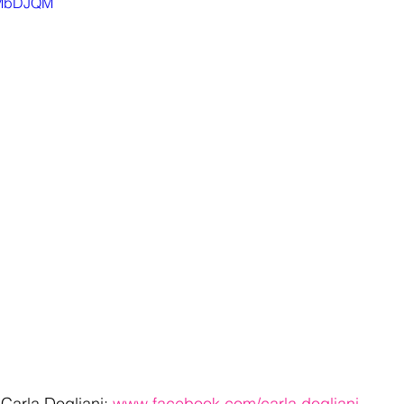
A_MbDJQM
Carla Dogliani: 
www.facebook.com/carla.dogliani