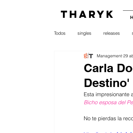
THARYK
Todos
singles
releases
Management
29 a
radio
press
youtube
Carla Do
Destino'
Esta impresionante a
Bicho esposa del Pe
No te pierdas la re