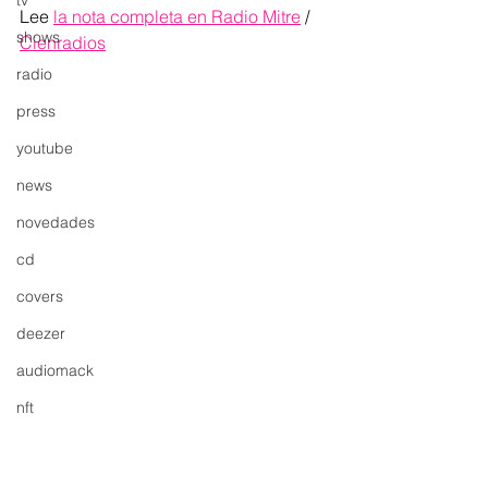
tv
Lee 
la nota completa en Radio Mitre
 / 
shows
Cienradios
radio
press
youtube
news
novedades
cd
covers
deezer
audiomack
nft