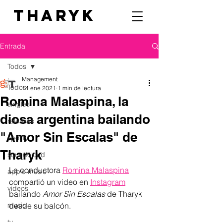
THARYK
Entrada
Todos
Management
Todos
14 ene 2021
1 min de lectura
Romina Malaspina, la
singles
diosa argentina bailando
releases
"Amor Sin Escalas" de
spotify
Tharyk
soundcloud
La conductora 
Romina Malaspina
apple music
compartió un video en 
Instagram
videos
bailando 
Amor Sin Escalas
 de Tharyk 
music
desde su balcón.