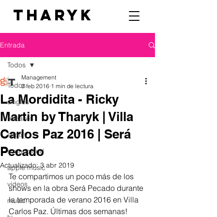
THARYK
Entrada
Todos
Management
Todos
2 feb 2016
1 min de lectura
La Mordidita - Ricky
singles
Martin by Tharyk | Villa
releases
Carlos Paz 2016 | Será
spotify
Pecado
soundcloud
Actualizado:
3 abr 2019
apple music
Te compartimos un poco más de los 
videos
shows en la obra Será Pecado durante 
la temporada de verano 2016 en Villa 
music
Carlos Paz. Últimas dos semanas!