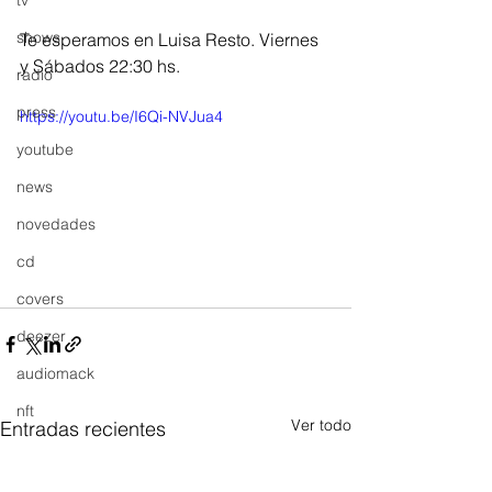
tv
shows
Te esperamos en Luisa Resto. Viernes 
y Sábados 22:30 hs.
radio
press
https://youtu.be/I6Qi-NVJua4
youtube
news
novedades
cd
covers
deezer
audiomack
nft
Ver todo
Entradas recientes