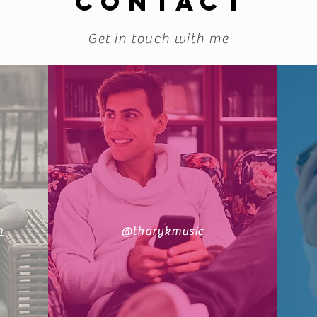
CONTACT
Get in touch with me
m
@tharykmusic